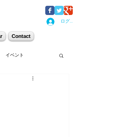
ログイン
r
Contact
イベント
後湯沢
関西
机上講習
登山
キー場
スキー