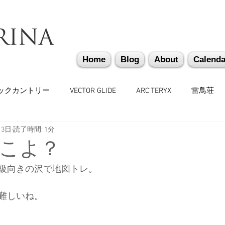
Home
Blog
About
Calenda
ックカントリー
VECTOR GLIDE
ARC'TERYX
雷鳥荘
月3日
読了時間: 1分
かぐらバックカントリー
遭難捜索・救助・啓蒙活動
越
こよ？
級向きの沢で地図トレ。
味しいもの
バックカントリーギア
山道具
勉強会
難しいね。
々
日本雪崩ネットワーク
雪崩業務従事者
かぐらス