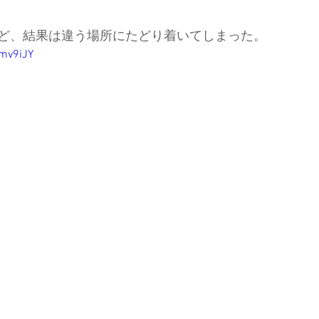
ど、結果は違う場所にたどり着いてしまった。
ド協会
中央アルプス
展示会
Sweet Protection
Amv9iJY