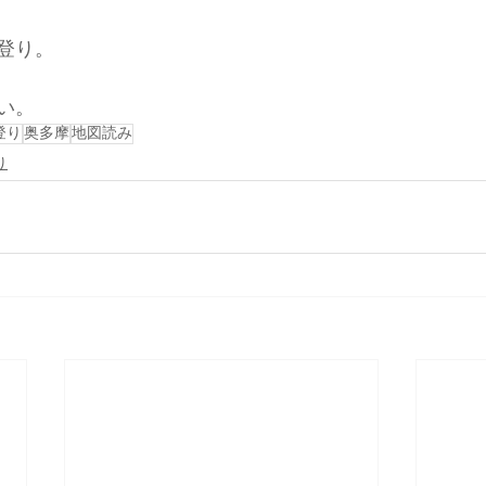
登り。
い。
登り
奥多摩
地図読み
り