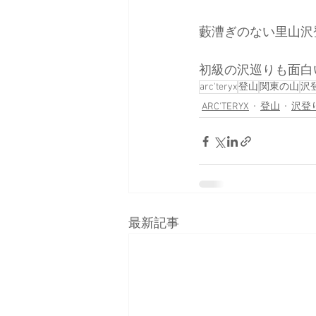
藪漕ぎのない里山沢
初級の沢巡りも面白
arc'teryx
登山
関東の山
沢
ARC'TERYX
登山
沢登
最新記事