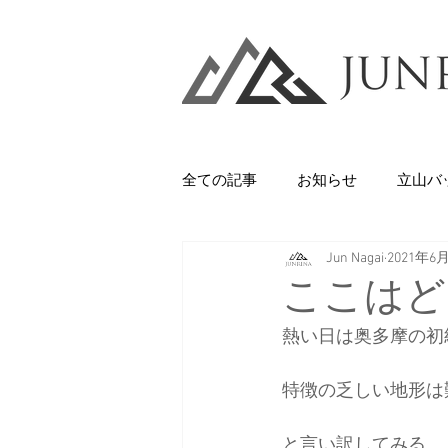
全ての記事
お知らせ
立山バ
Jun Nagai
2021年6
Backcountry
八甲田山
ここはど
熱い日は奥多摩の初
石井スポーツ
休日
美
特徴の乏しい地形は
剱岳・立山連峰
西上州の山
と言い訳してみる。