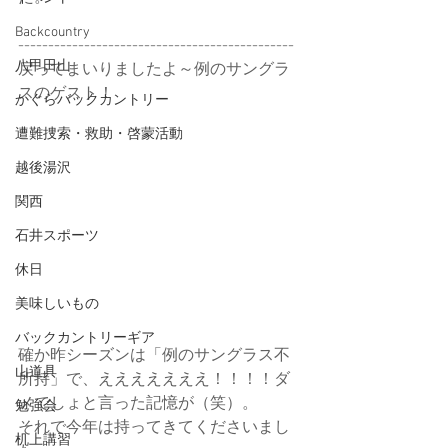
Backcountry
----------------------------------------------
八甲田山
戻ってまいりましたよ～例のサングラ
スのゲスト！
かぐらバックカントリー
遭難捜索・救助・啓蒙活動
越後湯沢
関西
石井スポーツ
休日
美味しいもの
バックカントリーギア
確か昨シーズンは「例のサングラス不
山道具
所持」で、えええええええ！！！！ダ
メでしょと言った記憶が（笑）。
勉強会
それで今年は持ってきてくださいまし
机上講習