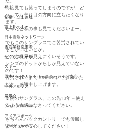
た。
登山
何度見ても笑ってしまうのですが、ど
うしても寄り目の方向に立ちたくなり
剱岳・立山連峰
ます。
西上州の山々
ちゃんと私の事も見てくださいよー。
日本雪崩ネットワーク
でもこのサングラスでご苦労されてい
雪崩業務従事者
るとかいないとか。
とても視界が見えにくいそうです。
かぐらスキー場
レンズのドットからしか見えていない
スキー
のです！
日本バックカントリースキーガイド協会
苦労されてまでJUNRINAにご参加いた
だき、感謝申し上げます。
中央アルプス
展示会
※例のサングラス、この先10年～使え
るよう大切になさってください。
Sweet Protection
アメアスポーツ
もちろんバックカントリーでも優勝し
SWANY gloves
ましたので安心してください！