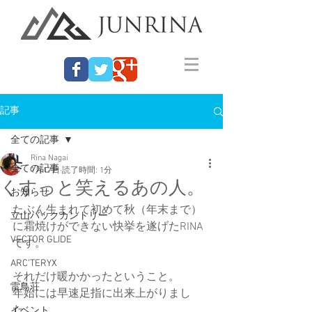
記事
全ての記事
Rina Nagai
全ての記事
1月17日
読了時間: 1分
くすっと笑えるあの人。
お知らせ
たぶん生まれて初めて秋（年末まで）
立山バックカントリー
に霜焼けができない快挙を遂げたRINA
VECTOR GLIDE
です。
ARC'TERYX
それだけ暖かかったということ。
雷鳥荘
年始には早速足指に出来上がりまし
た。
イベント