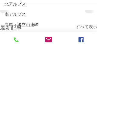
北アルプス
南アルプス
白馬・後立山連峰
すべて表示
最新記事
秩父の山々
北海道
関東の山々
White Time
北信の山々
MTB
BESV PS1
ポタリング
E-Bike
自転車