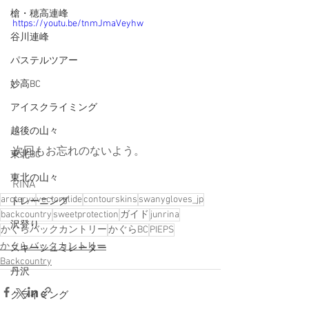
槍・穂高連峰
https://youtu.be/tnmJmaVeyhw
谷川連峰
パステルツアー
妙高BC
アイスクライミング
越後の山々
次回もお忘れのないよう。
東北BC
東北の山々
RINA
arcteryx
vectorglide
contourskins
swanygloves_jp
トレーニング
backcountry
sweetprotection
ガイド
junrina
沢登り
かぐらバックカントリー
かぐらBC
PIEPS
かぐらバックカントリー
スキーシュミレーター
Backcountry
丹沢
クライミング