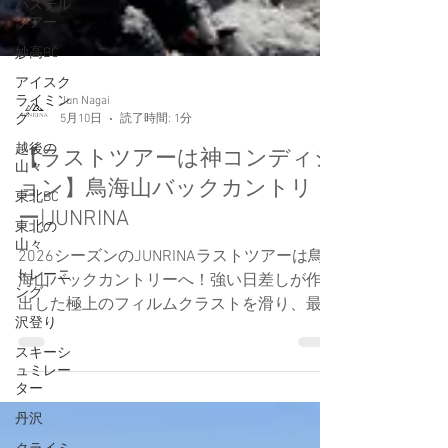
パステル
ツアー
妙高BC
アイスク
ライミン
グ
越後の
Jun Nagai
山々
5月10日
読了時間: 1分
東北BC
【ラストツアーは神コンディシ
東北の
ョン】鳥海山バックカントリ
山々
ー|JUNRINA
トレーニ
ング
2026シーズンのJUNRINAラストツアーは鳥
沢登り
海山バックカントリーへ！強い日差しが作り
スキーシ
出した極上のフィルムクラストを滑り、最高
ュミレー
のコンディションでシーズンを締めくくりま
ター
した。日本海を望む大斜面でのカービングタ
丹沢
ーンの様子を動画付きでレポートします。