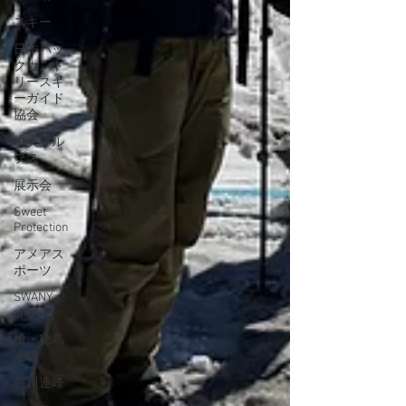
スキー
日本バッ
クカント
リースキ
ーガイド
協会
中央アル
プス
展示会
Sweet
Protection
アメアス
ポーツ
SWANY
gloves
槍・穂高
連峰
谷川連峰