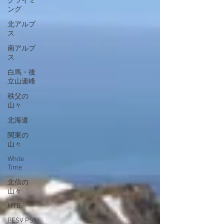
クライミ
ング
北アルプ
ス
南アルプ
ス
白馬・後
立山連峰
秩父の
山々
北海道
関東の
山々
White
Time
北信の
山々
MTB
BESV PS1