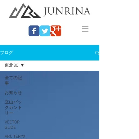
ブログ
東北BC
全ての記
事
お知らせ
立山バッ
クカント
リー
VECTOR
GLIDE
ARC'TERYX