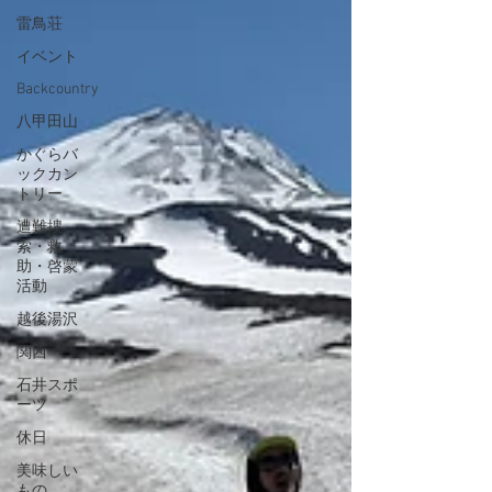
雷鳥荘
イベント
Backcountry
八甲田山
かぐらバ
ックカン
トリー
遭難捜
索・救
助・啓蒙
活動
越後湯沢
関西
石井スポ
ーツ
休日
美味しい
もの