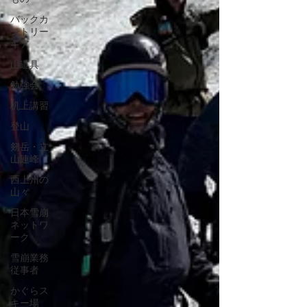
バックカ
ントリー
ギア
山道具
勉強会
机上講習
登山
剱岳・立
山連峰
西上州の
山々
日本雪崩
ネットワ
ーク
雪崩業務
従事者
かぐらス
キー場