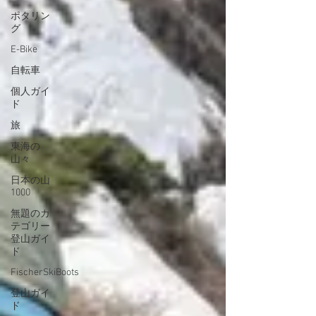
ポタリン
グ
E-Bike
自転車
個人ガイ
ド
旅
東海の
山々
日本の山
1000
無題のカ
テゴリー
登山ガイ
ド
FischerSkiBoots
登山ガイ
ド