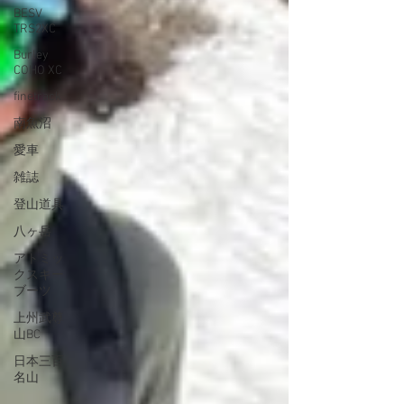
BESV
TRS2XC
Burley
COHO XC
finetrack
南魚沼
愛車
雑誌
登山道具
八ヶ岳
アトミッ
クスキー
ブーツ
上州武尊
山BC
日本三百
名山