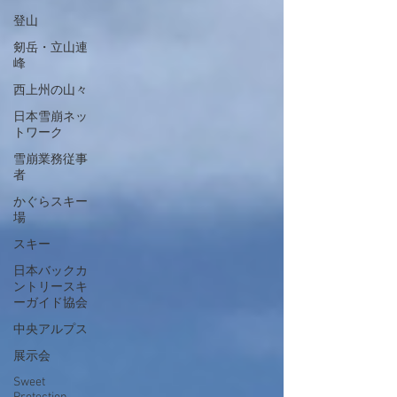
登山
剱岳・立山連
峰
西上州の山々
日本雪崩ネッ
トワーク
雪崩業務従事
者
かぐらスキー
場
スキー
日本バックカ
ントリースキ
ーガイド協会
中央アルプス
展示会
Sweet