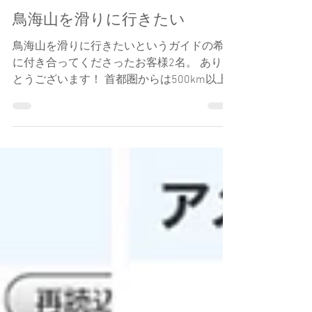
Jun Nagai
2022年5月8日
読了時間: 1分
鳥海山を滑りに行きたい
鳥海山を滑りに行きたいというガイドの希望
に付き合ってくださったお客様2名。 ありが
とうございます！ 首都圏からは500km以上
でおよそ6時間の道のりと、車だとかなり遠
い！ で、今回提案したのは高速夜行バス
「エクスプレス鳥海」。...