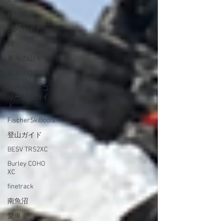
自転車
個人ガイド
旅
東海の山々
日本の山1000
無題のカテゴ
リー登山ガイ
ド
FischerSkiBoots
登山ガイド
BESV TRS2XC
Burley COHO
XC
finetrack
南魚沼
愛車