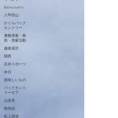
Backcountry
八甲田山
かぐらバック
カントリー
遭難捜索・救
助・啓蒙活動
越後湯沢
関西
石井スポーツ
休日
美味しいもの
バックカント
リーギア
山道具
勉強会
机上講習