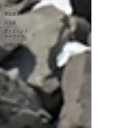
雑誌
登山道具
八ヶ岳
アトミックス
キーブーツ
上州武尊山BC
日本三百名山