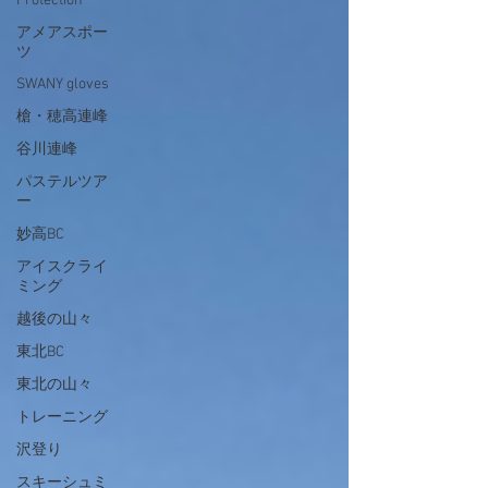
Protection
アメアスポー
ツ
SWANY gloves
槍・穂高連峰
谷川連峰
パステルツア
ー
妙高BC
アイスクライ
ミング
越後の山々
東北BC
東北の山々
トレーニング
沢登り
スキーシュミ