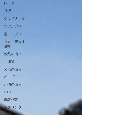
レーター
丹沢
クライミング
北アルプス
南アルプス
白馬・後立山
連峰
秩父の山々
北海道
関東の山々
White Time
北信の山々
MTB
BESV PS1
ポタリング
E-Bike